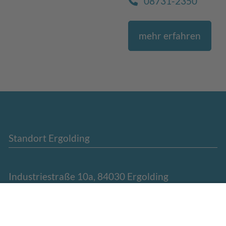
08731-2350
mehr erfahren
Standort Ergolding
Industriestraße 10a, 84030 Ergolding
Tel. 0871-75066